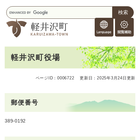
ペ
メニューを飛ばして本文へ
キ
ー
ー
ジ
F
ワ
の
o
ー
先
閲
r
ド
頭
覧
F
検
で
補
o
索
す
助
本
r
。
軽井沢町役場
文
e
i
g
ページID：0006722
更新日：2025年3月24日更新
n
e
r
s
郵便番号
389-0192