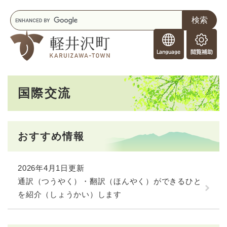
ペ
メニューを飛ばして本文へ
キ
ー
ー
ジ
F
ワ
の
o
ー
先
閲
r
ド
頭
覧
F
検
で
補
o
索
す
助
本
r
。
国際交流
文
e
i
g
n
おすすめ情報
e
r
s
2026年4月1日更新
通訳（つうやく）・翻訳（ほんやく）ができるひと
を紹介（しょうかい）します