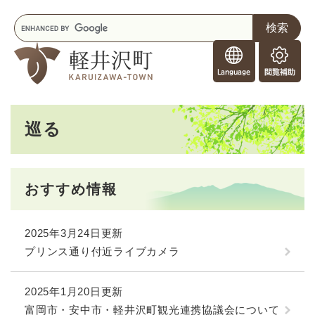
ペ
メニューを飛ばして本文へ
キ
ー
ー
ジ
F
ワ
の
o
ー
先
閲
r
ド
頭
覧
F
検
で
補
o
索
す
助
本
r
。
巡る
文
e
i
g
n
おすすめ情報
e
r
s
2025年3月24日更新
プリンス通り付近ライブカメラ
2025年1月20日更新
富岡市・安中市・軽井沢町観光連携協議会について