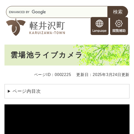
ペ
メニューを飛ばして本文へ
キ
ー
ー
ジ
F
ワ
の
o
ー
先
閲
r
ド
頭
覧
F
検
で
補
o
索
す
助
本
r
。
雲場池ライブカメラ
文
e
i
g
ページID：0002225
更新日：2025年3月24日更新
n
e
r
ページ内目次
s