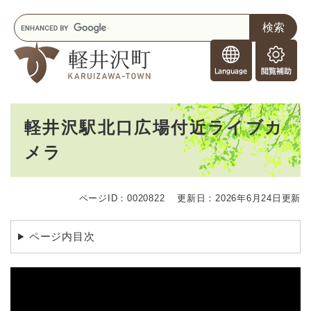
ペ
メニューを飛ばして本文へ
キ
ー
ー
ジ
F
ワ
の
o
ー
先
閲
r
ド
頭
覧
F
検
で
補
o
索
す
助
本
r
。
軽井沢駅北口広場付近ライブカ
文
e
メラ
i
g
n
e
ページID：0020822
更新日：2026年6月24日更新
r
s
ページ内目次