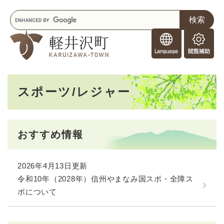
ペ
メニューを飛ばして本文へ
キ
ー
ー
ジ
F
ワ
の
o
ー
先
閲
r
ド
頭
覧
F
検
で
補
o
索
す
助
本
r
。
スポーツ/レジャー
文
e
i
g
n
おすすめ情報
e
r
s
2026年4月13日更新
令和10年（2028年）信州やまなみ国スポ・全障ス
ポについて