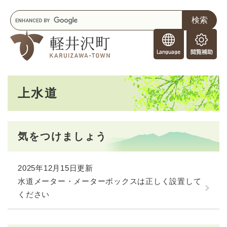
ペ
メニューを飛ばして本文へ
キ
ー
ー
ジ
F
ワ
の
o
ー
先
閲
r
ド
頭
覧
F
検
で
補
o
索
す
助
本
r
。
上水道
文
e
i
g
n
気をつけましょう
e
r
s
2025年12月15日更新
水道メーター・メーターボックスは正しく設置して
ください