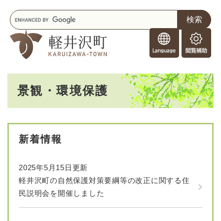
ペ
メニューを飛ばして本文へ
キ
ー
ー
ジ
F
ワ
の
o
ー
先
閲
r
ド
頭
覧
F
検
で
補
o
索
す
助
本
r
。
景観・環境保護
文
e
i
g
n
e
新着情報
r
s
2025年5月15日更新
軽井沢町の自然保護対策要綱等の改正に関する住
民説明会を開催しました