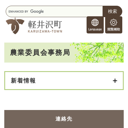
ペ
メニューを飛ばして本文へ
キ
ー
ー
ジ
F
ワ
の
o
ー
先
閲
r
ド
頭
覧
F
検
で
補
o
索
す
助
本
r
。
農業委員会事務局
文
e
i
g
n
e
新着情報
r
s
連絡先