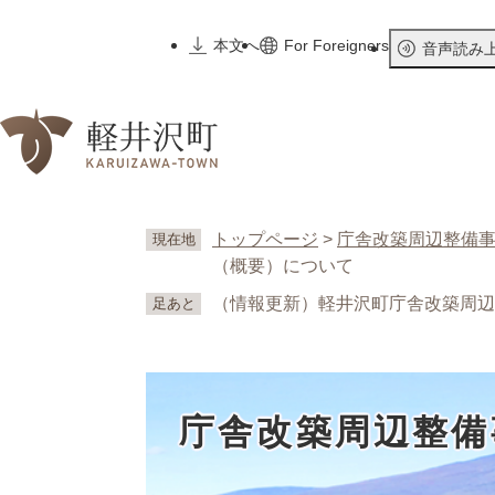
ペ
ー
本文へ
For Foreigners
音声読み
ジ
の
先
頭
で
す
。
トップページ
>
庁舎改築周辺整備
現在地
（概要）について
（情報更新）軽井沢町庁舎改築周辺
足あと
庁舎改築周辺整備