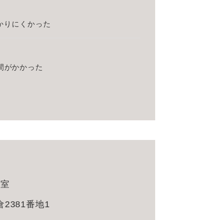
？
かりにくかった
間がかかった
備室
381番地1