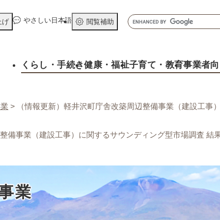
メニューを飛ばして本文へ
キ
やさしい日本語
上げ
閲覧補助
ー
ワ
ー
くらし
・手続き
健康
・福祉
子育て
・教育
事業者向
ド
検
索
事業
>
（情報更新）軽井沢町庁舎改築周辺整備事業（建設工事）
整備事業（建設工事）に関するサウンディング型市場調査 結
事業