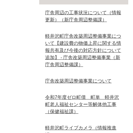
庁舎周辺の工事状況について（情報
更新）（新庁舎周辺整備課）
軽井沢町庁舎改築周辺整備事業につ
いて【建設費の物価上昇に関する情
報共有及び今後の対応方針について
追加】 - 庁舎改築周辺整備事業（新
庁舎周辺整備課）
庁舎改築周辺整備事業について
令和7年度ゼロ町債 町単 軽井沢
町老人福祉センター等解体他工事
（保健福祉課）
軽井沢町ライブカメラ（情報推進