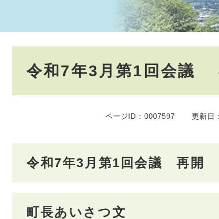
本
令和7年3月第1回会議
文
ページID：0007597
更新日：
令和7年3月第1回会議 再開
町長あいさつ文