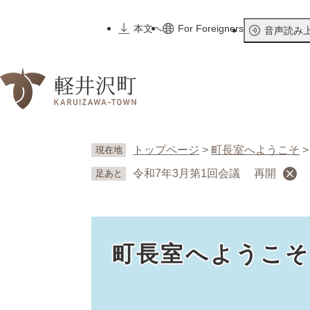
ペ
ー
本文へ
For Foreigners
音声読み
ジ
の
先
頭
で
す
。
トップページ
>
町長室へようこそ
現在地
令和7年3月第1回会議 再開
足あと
町長室へようこ