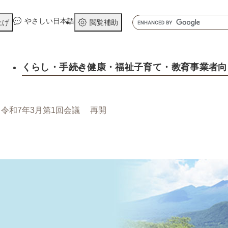
メニューを飛ばして本文へ
キ
やさしい日本語
上げ
閲覧補助
ー
ワ
ー
くらし
・手続き
健康
・福祉
子育て
・教育
事業者向
ド
検
索
>
令和7年3月第1回会議 再開
そ