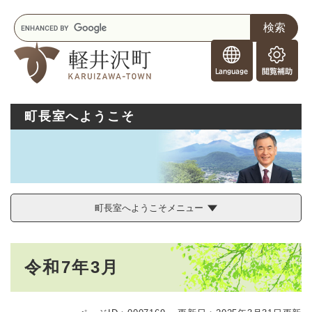
ペ
メニューを飛ばして本文へ
キ
ー
ー
ジ
F
ワ
の
o
ー
先
閲
r
ド
頭
覧
F
検
で
補
o
索
す
助
町長室へようこそ
r
。
e
i
g
n
e
r
町長室へようこそメニュー
s
本
令和7年3月
文