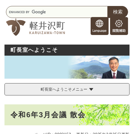
ペ
メニューを飛ばして本文へ
キ
ー
ー
ジ
F
ワ
の
o
ー
先
閲
r
ド
頭
覧
F
検
で
補
o
索
す
助
町長室へようこそ
r
。
e
i
g
n
e
r
町長室へようこそメニュー
s
本
令和6年3月会議 散会
文