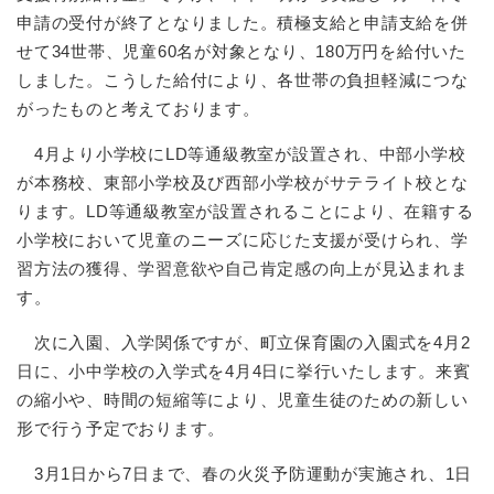
申請の受付が終了となりました。積極支給と申請支給を併
せて34世帯、児童60名が対象となり、180万円を給付いた
しました。こうした給付により、各世帯の負担軽減につな
がったものと考えております。
4月より小学校にLD等通級教室が設置され、中部小学校
が本務校、東部小学校及び西部小学校がサテライト校とな
ります。LD等通級教室が設置されることにより、在籍する
小学校において児童のニーズに応じた支援が受けられ、学
習方法の獲得、学習意欲や自己肯定感の向上が見込まれま
す。
次に入園、入学関係ですが、町立保育園の入園式を4月2
日に、小中学校の入学式を4月4日に挙行いたします。来賓
の縮小や、時間の短縮等により、児童生徒のための新しい
形で行う予定でおります。
3月1日から7日まで、春の火災予防運動が実施され、1日