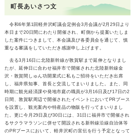
町長あいさつ文
令和6年第1回軽井沢町議会定例会3月会議が2月29日より
本日まで20日間にわたり開催され、町側から提案いたしま
した案件につきまして、本会議及び各委員会を通じて、慎
重なる審議をしていただき感謝申し上げます。
去る3月16日に北陸新幹線が敦賀駅まで延伸となりまし
たが、延伸日に合わせ福井市で開催された北陸新幹線金
沢・敦賀間しゅん功開業式に私もご招待をいただき出席
し、福井県知事、首長と交流してまいりました。また、同
時期に観光経済課や発地市庭の職員が3月16日及び17日の2
日間、敦賀駅周辺で開催されたイベントにおいてPRブース
を設置し、観光案内や特産品の物販を行ってまいりまし
た。更に今月29日及び30日には、31日に福井市で開催され
るサクラマラソンに併せて開設される新幹線沿線自治体等
のPRブースにおいて、軽井沢町の宣伝を行う予定となって