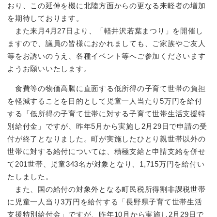
おり、この延伸を機に北陸方面からの更なる来軽者の増加
を期待しております。
また来月4月27日より、「軽井沢若葉まつり」を開催し
ますので、議員の皆様におかれましても、ご家族やご友人
等をお誘いのうえ、各種イベント等へご参加くださいます
ようお願いいたします。
食費等の物価高騰に直面する低所得の子育て世帯の負担
を軽減することを目的として児童一人当たり5万円を給付
する「低所得の子育て世帯に対する子育て世帯生活支援特
別給付金」ですが、昨年5月から実施し2月29日で申請の受
付が終了となりました。町が実施したひとり親世帯以外の
世帯に対する給付については、積極支給と申請支給を併せ
て201世帯、児童343名が対象となり、1,715万円を給付い
たしました。
また、国の給付の対象外となる町民税所得割非課税世帯
に児童一人当り3万円を給付する「長野県子育て世帯生活
支援特別給付金」ですが、昨年10月から実施し2月29日で