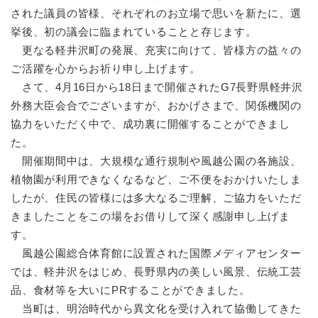
された議員の皆様、それぞれのお立場で思いを新たに、選
挙後、初の議会に臨まれていることと存じます。
更なる軽井沢町の発展、充実に向けて、皆様方の益々の
ご活躍を心からお祈り申し上げます。
さて、4月16日から18日まで開催されたG7長野県軽井沢
外務大臣会合でございますが、おかげさまで、関係機関の
協力をいただく中で、成功裏に開催することができまし
た。
開催期間中は、大規模な通行規制や風越公園の各施設、
植物園が利用できなくなるなど、ご不便をおかけいたしま
したが、住民の皆様には多大なるご理解、ご協力をいただ
きましたことをこの場をお借りして深く感謝申し上げま
す。
風越公園総合体育館に設置された国際メディアセンター
では、軽井沢をはじめ、長野県内の美しい風景、伝統工芸
品、食材等を大いにPRすることができました。
当町は、明治時代から異文化を受け入れて協働してきた