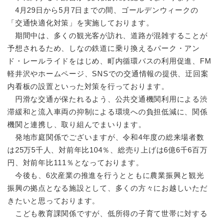
4月29日から5月7日までの間、ゴールデンウィークの
「交通快適化対策」を実施しております。
期間中は、多くの観光客が訪れ、道路が混雑することが
予想されるため、しなの鉄道に乗り換えるパーク・アン
ド・レールライドをはじめ、町内循環バスの利用促進、FM
軽井沢やホームページ、SNSでの交通情報の提供、迂回案
内看板の設置といった対策を行っております。
円滑な交通が保たれるよう、公共交通機関利用による渋
滞緩和と流入車両の抑制による環境への負担低減に、関係
機関と連携し、取り組んでまいります。
発地市庭関係でございますが、令和4年度の総来場者数
は25万5千人、対前年比104％、総売り上げは6億6千6百万
円、対前年比111％となっております。
今後も、6次産業の推進を行うとともに農業振興と観光
振興の拠点となる施設として、多くの方々にお越しいただ
きたいと思っております。
こども教育課関係ですが、低所得の子育て世帯に対する