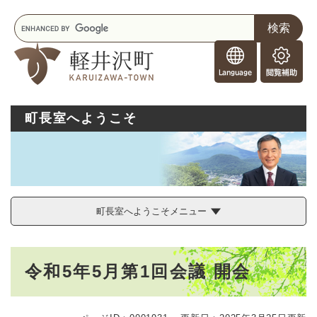
ペ
メニューを飛ばして本文へ
キ
ー
ー
ジ
F
ワ
の
o
ー
先
閲
r
ド
頭
覧
F
検
で
補
o
索
す
助
町長室へようこそ
r
。
e
i
g
n
e
r
町長室へようこそメニュー
s
本
令和5年5月第1回会議 開会
文