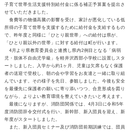
子育て世帯生活支援特別給付金に係る補正予算案を提出さ
せていただきました。
食費等の物価高騰の影響を受け、家計が悪化している低
所得の子育て世帯を支援するために給付金を支給するもの
で、昨年度と同様に「ひとり親世帯」への給付は県が、
「ひとり親以外の世帯」に対する給付は町が行います。
4月より県教育委員会と連携し県内2例目となる「病弱
児・肢体不自由児学級」を軽井沢西部小学校に設置しスタ
ートしました。入学から約1ヶ月、児童は欠席もなく保護
者の送迎で登校し、朝の会や学習をお友達と一緒に取り組
んでいます。その様子を先日、参観しました。今後も安全
を最優先に保護者の願いに寄り添いつつ、合意形成を図り
ながら、よりよい教育環境を整えていきたいと考えます。
最後になりますが、消防団関係では、4月3日に令和5年
度消防団辞令交付式を行い、新幹部、新入団員を迎え、新
年度がスタートしました。
また、新入団員セミナー及び消防団前期訓練では、団員