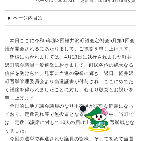
ページID：0001931
更新日：2025年3月25日更新
ページ内目次
本日ここに令和5年第2回軽井沢町議会定例会5月第1回会
議が開会されるにあたりまして、ご挨拶を申し上げます。
皆様におかれましては、4月23日に執行されました軽井
沢町議会議員一般選挙におきまして、町民各位の絶大なる
信任を受けられ、見事に当選の栄誉に輝き、過日、軽井沢
町選挙管理委員会より当選証書が付与され、ここにめでた
く議席を得られましたことに対し、心より敬意とお祝いを
申し上げます。
全国的に地方議会議員のなり手不足が深刻な問題になっ
ており、定数割れ等で無投票となることが多い中、当町で
は、定数16議席に対して19人の届け出があり、選挙戦とな
りました。
今回の選挙で再選された議員の皆様、そして初めて当選