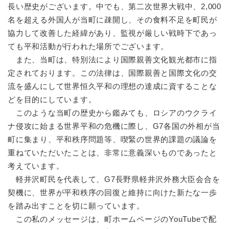
長い歴史がございます。中でも、第二次世界大戦中、2,000
名を超える外国人が当町に疎開し、その食料不足を町民が
協力して改善した経緯があり、監視が厳しい戦時下であっ
ても平和活動が行われた場所でございます。
また、当町は、特別法により国際親善文化観光都市に指
定されております。この法律は、国際親善と国際文化の交
流を盛んにして世界恒久平和の理想の達成に資することな
どを目的にしています。
このような当町の歴史から鑑みても、ロシアのウクライ
ナ侵攻に始まる世界平和の危機に際し、G7各国の外相が当
町に集まり、平和秩序問題等、喫緊の世界的課題の議論を
重ねていただいたことは、非常に意義深いものであったと
考えています。
軽井沢町民を代表して、G7長野県軽井沢外務大臣会合を
契機に、世界が平和秩序の回復と維持に向けた新たな一歩
を踏み出すことを切に願っています。
この私のメッセージは、町ホームページのYouTubeで配