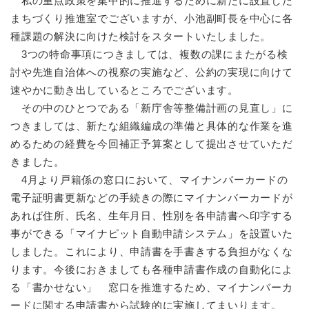
私の重点政策を集中的に推進するために新たに設置した
まちづくり推進室でございますが、小池副町長を中心に各
種課題の解決に向けた検討をスタートいたしました。
3つの特命事項につきましては、複数の課にまたがる検
討や先進自治体への視察の実施など、公約の実現に向けて
速やかに動き出しているところでございます。
その中のひとつである「新庁舎等整備計画の見直し」に
つきましては、新たな組織編成の準備と具体的な作業を進
めるための経費を今回補正予算案として提出させていただ
きました。
4月より戸籍係の窓口において、マイナンバーカードの
電子証明書更新などの手続きの際にマイナンバーカードが
あれば住所、氏名、生年月日、性別を各申請書へ印字する
事ができる「マイナピット自動申請システム」を設置いた
しました。これにより、申請書を手書きする負担がなくな
ります。今後におきましても各種申請書作成の自動化によ
る「書かせない」 窓口を推進するため、マイナンバーカ
ードに関する申請書から試験的に実施してまいります。