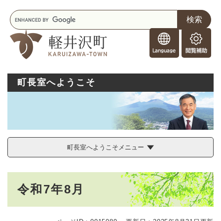
ペ
メニューを飛ばして本文へ
キ
ー
ー
ジ
F
ワ
の
o
ー
先
閲
r
ド
頭
覧
F
検
で
補
o
索
す
助
町長室へようこそ
r
。
e
i
g
n
e
r
町長室へようこそメニュー
s
本
令和7年8月
文