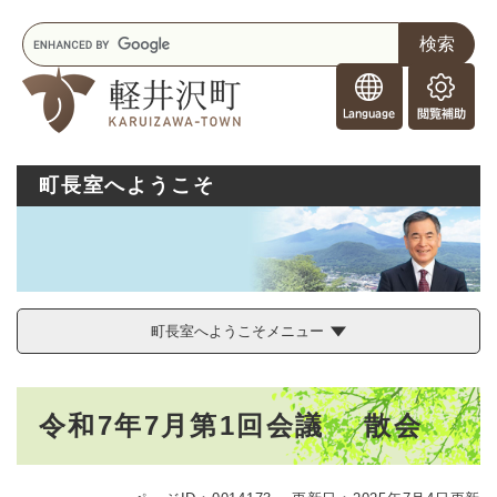
ペ
メニューを飛ばして本文へ
キ
ー
ー
ジ
F
ワ
の
o
ー
先
閲
r
ド
頭
覧
F
検
で
補
o
索
す
助
町長室へようこそ
r
。
e
i
g
n
e
r
町長室へようこそメニュー
s
本
令和7年7月第1回会議 散会
文