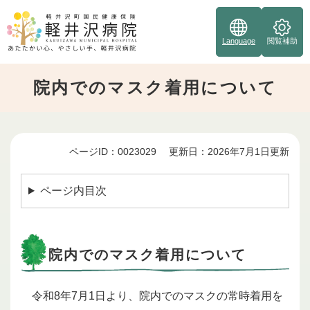
ペ
ー
ジ
Language
閲覧補助
の
先
院内でのマスク着用について
頭
で
す
。
ページID：0023029
更新日：2026年7月1日更新
本
文
ページ内目次
院内でのマスク着用について
令和8年7月1日より、院内でのマスクの常時着用を