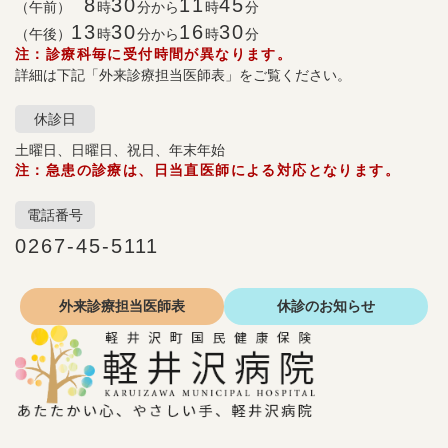
8
30
11
45
（午前）
時
分から
時
分
13
30
16
30
（午後）
時
分から
時
分
注：診療科毎に受付時間が異なります。
詳細は下記「外来診療担当医師表」をご覧ください。
休診日
土曜日、日曜日、祝日、年末年始
注：急患の診療は、日当直医師による対応となります。
電話番号
0267-45-5111
外来診療
担当医師表
休診の
お知らせ