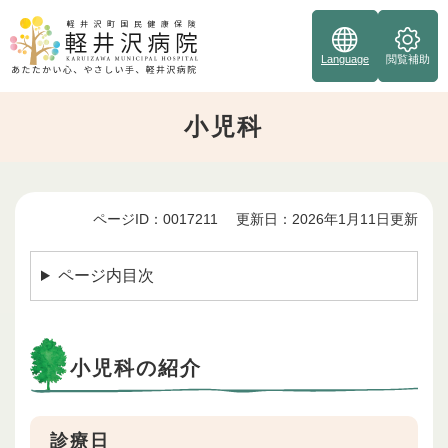
ペ
ー
ジ
Language
閲覧補助
の
先
小児科
頭
で
す
。
ページID：0017211
更新日：2026年1月11日更新
本
文
ページ内目次
小児科の紹介
診療日