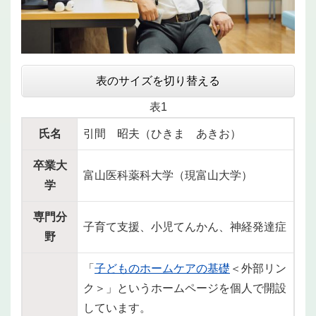
表のサイズを切り替える
表1
氏名
引間 昭夫（ひきま あきお）
卒業大
富山医科薬科大学（現富山大学）
学
専門分
子育て支援、小児てんかん、神経発達症
野
「
子どものホームケアの基礎
＜外部リン
ク＞
」というホームページを個人で開設
しています。