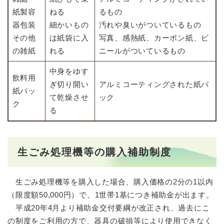
紙製容
ねる
るもの
器包装
細かいもの
汚れや臭いがついているもの
その他
は紙袋に入
写真、感熱紙、カーボン紙、ビ
の雑紙
れる
ニールがついているもの
中身をゆす
飲料用
ぎ切り開い
アルミコーティングされた紙パ
紙パッ
て乾燥させ
ック
ク
る
生ごみ処理機等の購入補助制度
生ごみ処理機等を購入した場合、購入価格の2分の1以内
（限度額50,000円）で、1世帯1基につき補助金が出ます。
平成20年4月より補助金交付要綱が改正され、過去にこ
の制度をご利用の方で、器具の破損等により使用できなく