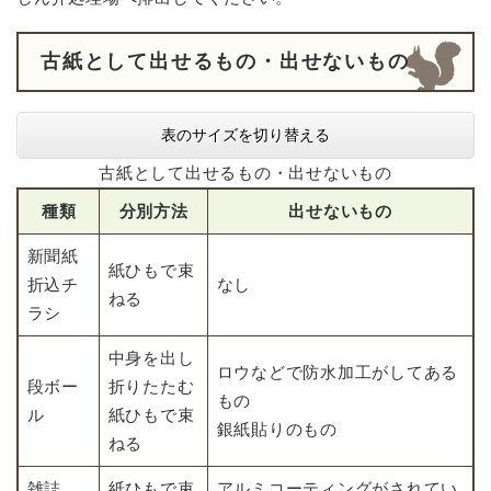
古紙として出せるもの・出せないもの
表のサイズを切り替える
古紙として出せるもの・出せないもの
種類
分別方法
出せないもの
新聞紙
紙ひもで束
折込チ
なし
ねる
ラシ
中身を出し
ロウなどで防水加工がしてある
段ボー
折りたたむ
もの
ル
紙ひもで束
銀紙貼りのもの
ねる
雑誌
紙ひもで束
アルミコーティングがされてい