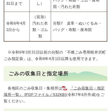
バッグ・布類・ゴム・座布
31日まで
し）
団・汚れた衣類
（追加）
令和6年4月
汚れた衣
分類7 皮革・ぬいぐるみ・
1日から
類・ゴム
バッグ・布類・座布団
類
※令和6年3月31日以前の分類の「不燃ごみ専用軽井沢町
ごみ指定袋」は、令和6年4月1日以降も使用できます。
ごみの収集日と指定場所
各地区のごみ収集日・集積所は
『ごみ収集日・指定
場所一覧』 [PDFファイル／532KB]
(令和7年6月作成)をご
覧ください。