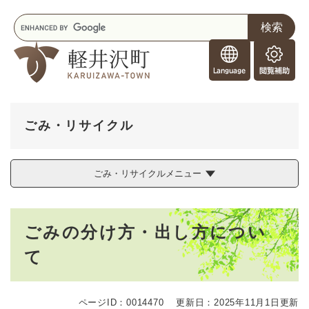
ペ
メニューを飛ばして本文へ
キ
ー
ー
ジ
F
ワ
の
o
ー
先
閲
r
ド
頭
覧
F
検
で
補
o
索
す
助
r
。
ごみ・リサイクル
e
i
g
ごみ・リサイクルメニュー
n
e
r
本
s
ごみの分け方・出し方につい
文
て
ページID：0014470
更新日：2025年11月1日更新