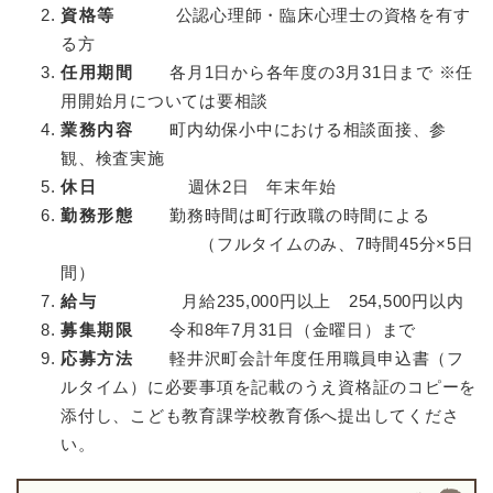
資格等
公認心理師・臨床心理士の資格を有す
る方
任用期間
各月1日から各年度の3月31日まで ※任
用開始月については要相談
業務内容
町内幼保小中における相談面接、参
観、検査実施
休日
週休2日 年末年始
勤務形態
勤務時間は町行政職の時間による
（フルタイムのみ、7時間45分×5日
間）
給与
月給235,000円以上 254,500円以内
募集期限
令和8年7月31日（金曜日）まで
応募方法
軽井沢町会計年度任用職員申込書（フ
ルタイム）に必要事項を記載のうえ資格証のコピーを
添付し、こども教育課学校教育係へ提出してくださ
い。