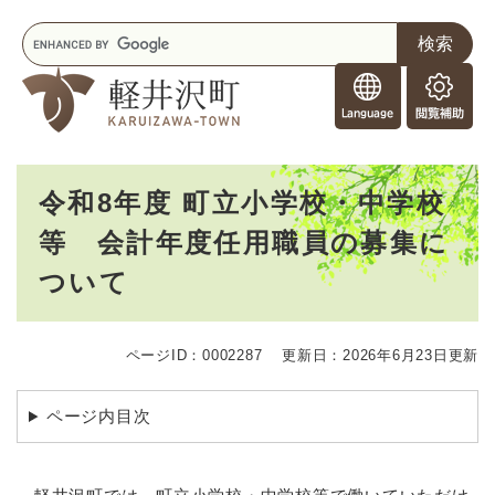
ペ
メニューを飛ばして本文へ
キ
ー
ー
ジ
F
ワ
の
o
ー
先
閲
r
ド
頭
覧
F
検
で
補
o
索
す
助
本
r
。
令和8年度 町立小学校・中学校
文
e
等 会計年度任用職員の募集に
i
g
ついて
n
e
r
s
ページID：0002287
更新日：2026年6月23日更新
ページ内目次