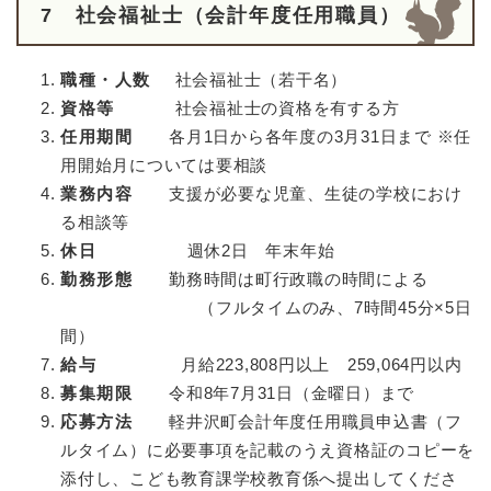
7 社会福祉士（会計年度任用職員）
職種・人数
社会福祉士（若干名）
資格等
社会福祉士の資格を有する方
任用期間
各月1日から各年度の3月31日まで ※任
用開始月については要相談
業務内容
支援が必要な児童、生徒の学校におけ
る相談等
休日
週休2日 年末年始
勤務形態
勤務時間は町行政職の時間による
（フルタイムのみ、7時間45分×5日
間）
給与
月給223,808円以上 259,064円以内
募集期限
令和8年7月31日（金曜日）まで
応募方法
軽井沢町会計年度任用職員申込書（フ
ルタイム）に必要事項を記載のうえ資格証のコピーを
添付し、こども教育課学校教育係へ提出してくださ