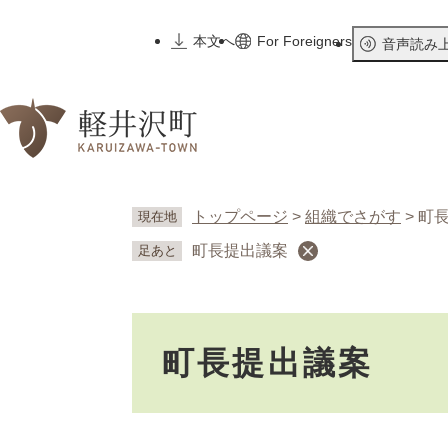
ペ
ー
本文へ
For Foreigners
音声読み
ジ
の
先
頭
で
す
。
トップページ
>
組織でさがす
>
町
現在地
町長提出議案
足あと
本
町長提出議案
文