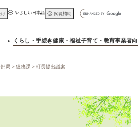
メニューを飛ばして本文へ
キ
やさしい日本語
上げ
閲覧補助
ー
ワ
ー
くらし
・手続き
健康
・福祉
子育て
・教育
事業者向
ド
検
索
長部局
>
総務課
>
町長提出議案