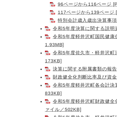
96ページから116ページ [P
117ページから139ページ [
特別会計歳入歳出決算事項別明
令和5年度決算に関する説明資料
令和5年度軽井沢町国民健康保
1.93MB]
令和5年度佐久市・軽井沢町清
173KB]
決算に関する附属書類の報告につ
財政健全化判断比率及び資金不
令和5年度軽井沢町各会計決算
833KB]
令和5年度軽井沢町財政健全化
ァイル／502KB]