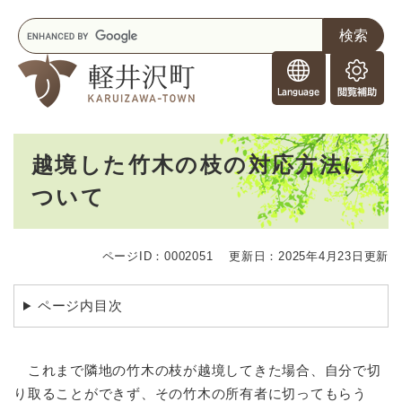
ペ
メニューを飛ばして本文へ
キ
ー
ー
ジ
F
ワ
の
o
ー
先
閲
r
ド
頭
覧
F
検
で
補
o
索
す
助
本
r
。
越境した竹木の枝の対応方法に
文
e
ついて
i
g
n
e
ページID：0002051
更新日：2025年4月23日更新
r
s
ページ内目次
これまで隣地の竹木の枝が越境してきた場合、自分で切
り取ることができず、その竹木の所有者に切ってもらう