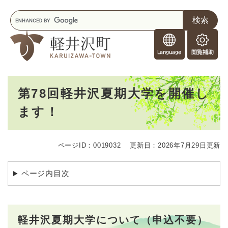
ペ
メニューを飛ばして本文へ
キ
ー
ー
ジ
F
ワ
の
o
ー
先
閲
r
ド
頭
覧
F
検
で
補
o
索
す
助
本
r
。
第78回軽井沢夏期大学を開催し
文
e
ます！
i
g
n
e
ページID：0019032
更新日：2026年7月29日更新
r
s
ページ内目次
軽井沢夏期大学について（申込不要）