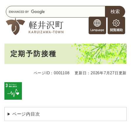
ペ
メニューを飛ばして本文へ
キ
ー
ー
ジ
F
ワ
の
o
ー
先
閲
r
ド
頭
覧
F
検
で
補
o
索
す
助
本
r
。
定期予防接種
文
e
i
g
ページID：0001108
更新日：2026年7月27日更新
n
e
r
s
ページ内目次