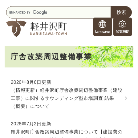
ペ
メニューを飛ばして本文へ
キ
ー
ー
ジ
F
ワ
の
o
ー
先
閲
r
ド
頭
覧
F
検
で
補
o
索
す
助
本
r
。
庁舎改築周辺整備事業
文
e
i
g
n
2026年8月6日更新
e
（情報更新）軽井沢町庁舎改築周辺整備事業（建設
r
工事）に関するサウンディング型市場調査 結果
s
（概要）について
2026年7月2日更新
軽井沢町庁舎改築周辺整備事業について【建設費の