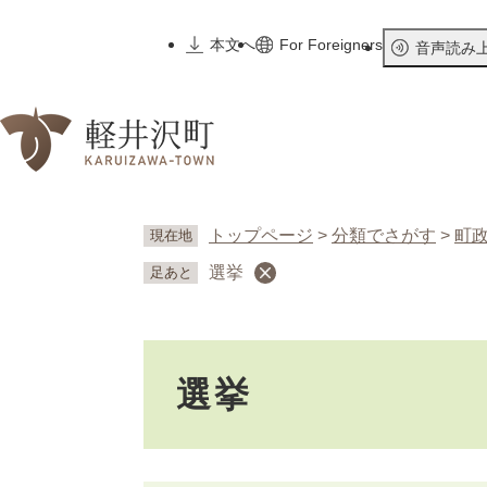
ペ
ー
本文へ
For Foreigners
音声読み
ジ
の
先
頭
で
す
。
トップページ
>
分類でさがす
>
町
現在地
選挙
足あと
本
選挙
文