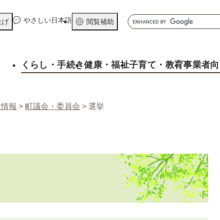
メニューを飛ばして本文へ
キ
やさしい日本語
上げ
閲覧補助
ー
ワ
ー
くらし
・手続き
健康
・福祉
子育て
・教育
事業者向
ド
検
索
政情報
>
町議会・委員会
>
選挙