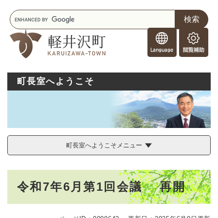
ペ
メニューを飛ばして本文へ
キ
ー
ー
ジ
F
ワ
の
o
ー
先
閲
r
ド
頭
覧
F
検
で
補
o
索
す
助
町長室へようこそ
r
。
e
i
g
n
e
r
町長室へようこそメニュー
s
本
令和7年6月第1回会議 再開
文