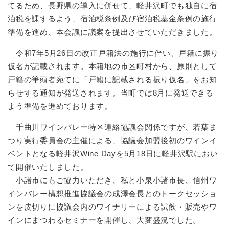
てるため、長野県の導入に併せて、軽井沢町でも独自に宿
泊税を課するよう、宿泊税条例及び宿泊税基金条例の施行
準備を進め、本会議に議案を提出させていただきました。
令和7年5月26日の改正戸籍法の施行に伴い、戸籍に振り
仮名が記載されます。本籍地の市区町村から、原則として
戸籍の筆頭者宛てに「戸籍に記載される振り仮名」をお知
らせする通知が発送されます。当町では8月に発送できる
よう準備を進めております。
千曲川ワインバレー特区連絡協議会関係ですが、若葉ま
つり実行委員会の主催による、協議会加盟後初のワインイ
ベントとなる軽井沢Wine Dayを5月18日に軽井沢駅におい
て開催いたしました。
小諸市にもご協力いただき、私と小泉小諸市長、信州ワ
インバレー構想推進協議会の成澤会長とのトークセッショ
ンを皮切りに協議会内のワイナリーによる試飲・販売やワ
インにまつわるセミナーを開催し、大変盛況でした。