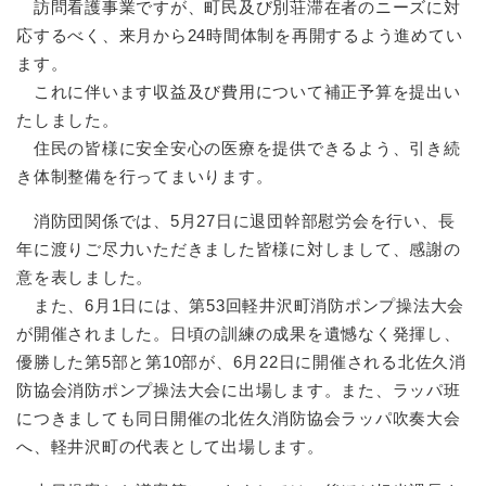
訪問看護事業ですが、町民及び別荘滞在者のニーズに対
応するべく、来月から24時間体制を再開するよう進めてい
ます。
これに伴います収益及び費用について補正予算を提出い
たしました。
住民の皆様に安全安心の医療を提供できるよう、引き続
き体制整備を行ってまいります。
消防団関係では、5月27日に退団幹部慰労会を行い、長
年に渡りご尽力いただきました皆様に対しまして、感謝の
意を表しました。
また、6月1日には、第53回軽井沢町消防ポンプ操法大会
が開催されました。日頃の訓練の成果を遺憾なく発揮し、
優勝した第5部と第10部が、6月22日に開催される北佐久消
防協会消防ポンプ操法大会に出場します。また、ラッパ班
につきましても同日開催の北佐久消防協会ラッパ吹奏大会
へ、軽井沢町の代表として出場します。