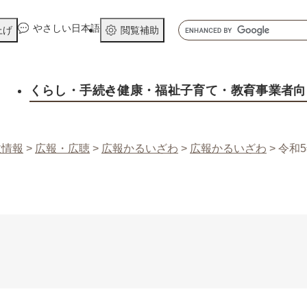
メニューを飛ばして本文へ
キ
やさしい日本語
上げ
閲覧補助
ー
ワ
ー
くらし
・手続き
健康
・福祉
子育て
・教育
事業者向
ド
検
索
政情報
>
広報・広聴
>
広報かるいざわ
>
広報かるいざわ
>
令和