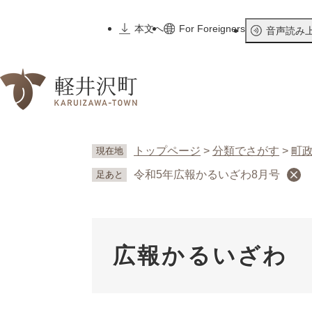
ペ
ー
本文へ
For Foreigners
音声読み
ジ
の
先
頭
で
す
。
トップページ
>
分類でさがす
>
町
現在地
令和5年広報かるいざわ8月号
足あと
広報かるいざわ