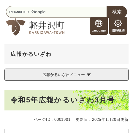
ペ
メニューを飛ばして本文へ
キ
ー
ー
ジ
F
ワ
の
o
ー
先
閲
r
ド
頭
覧
F
検
で
補
o
索
す
助
r
。
広報かるいざわ
e
i
g
広報かるいざわメニュー
n
e
r
本
s
令和5年広報かるいざわ3月号
文
ページID：0001901
更新日：2025年1月20日更新