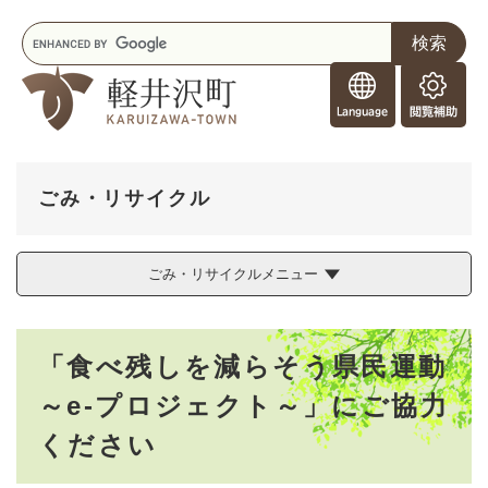
ペ
メニューを飛ばして本文へ
キ
ー
ー
ジ
F
ワ
の
o
ー
先
閲
r
ド
頭
覧
F
検
で
補
o
索
す
助
r
。
ごみ・リサイクル
e
i
g
ごみ・リサイクルメニュー
n
e
r
本
s
「食べ残しを減らそう県民運動
文
～e-プロジェクト～」にご協力
ください