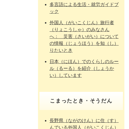
多言語による生活・就労ガイドブ
ック
外国人（がいこくじん）旅行者
（りょこうしゃ）のみなさん
へ： 災害（さいがい）について
の情報（じょうほう）を知（し）
りたいとき
日本（にほん）でのくらしのルー
ル（るーる）を紹介（しょうか
い）しています
こまったとき・そうだん
長野県（ながのけん）に住（す）
んでいる外国人（がいこくじん）