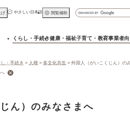
メニューを飛ばして本文へ
キ
やさしい日本語
上げ
閲覧補助
ー
ワ
ー
くらし
・手続き
健康
・福祉
子育て
・教育
事業者向
ド
検
索
らし・手続き
>
人権
>
多文化共生
>
外国人（がいこくじん）の
へ
くじん）のみなさまへ