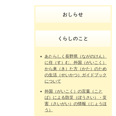
おしらせ
くらしのこと
あたらしく長野県（ながのけん）
に住（す）む、外国（がいこく）
から来（き）た方（かた）のため
の生活（せいかつ）ガイドブック
について
外国（がいこく）の言葉（こと
ば）による防災（ぼうさい）・災
害（さいがい）の情報（じょうほ
う）