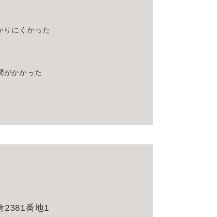
？
かりにくかった
間がかかった
381番地1