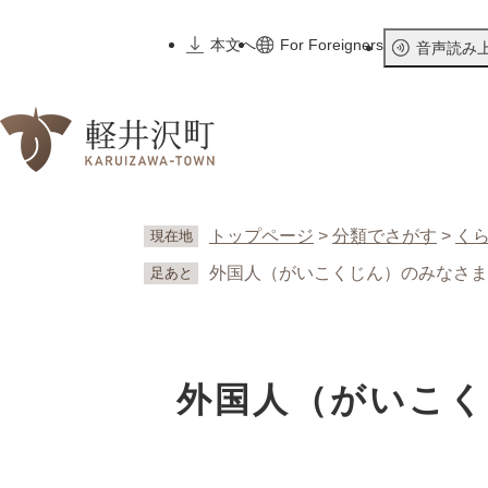
ペ
ー
本文へ
For Foreigners
音声読み
ジ
の
先
頭
で
す
。
トップページ
>
分類でさがす
>
く
現在地
外国人（がいこくじん）のみなさま
足あと
外国人（がいこ