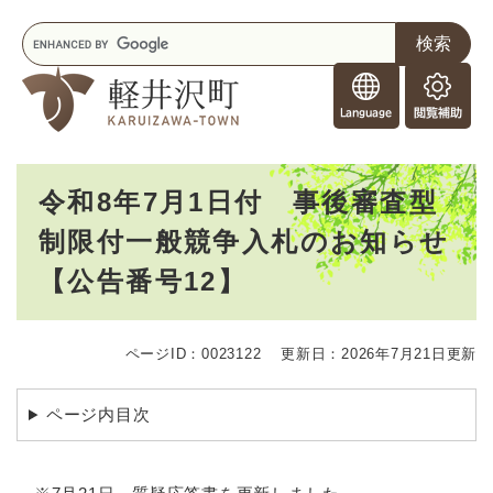
ペ
メニューを飛ばして本文へ
キ
ー
ー
ジ
F
ワ
の
o
ー
先
閲
r
ド
頭
覧
F
検
で
補
o
索
す
助
本
r
。
令和8年7月1日付 事後審査型
文
e
制限付一般競争入札のお知らせ
i
g
【公告番号12】
n
e
r
s
ページID：0023122
更新日：2026年7月21日更新
ページ内目次