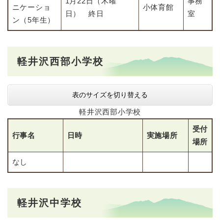
1月22日（木曜
事務
ニケーショ
小体育館
日） 終日
室
ン（5年生）
軽井沢西部小学校
表のサイズを切り替える
軽井沢西部小学校
受付
行事名
日時
実施場所
場所
なし
軽井沢中学校