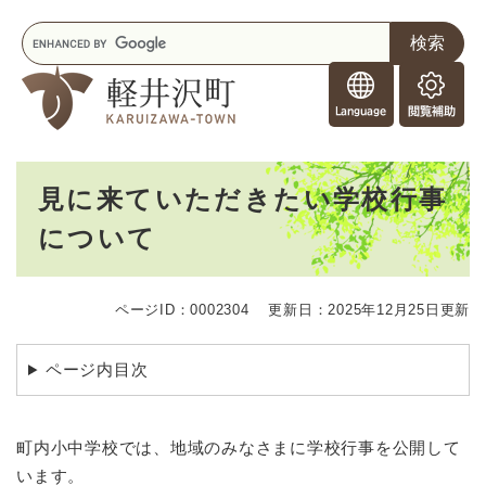
ペ
メニューを飛ばして本文へ
キ
ー
ー
ジ
F
ワ
の
o
ー
先
閲
r
ド
頭
覧
F
検
で
補
o
索
す
助
本
r
。
見に来ていただきたい学校行事
文
e
について
i
g
n
e
ページID：0002304
更新日：2025年12月25日更新
r
s
ページ内目次
町内小中学校では、地域のみなさまに学校行事を公開して
います。