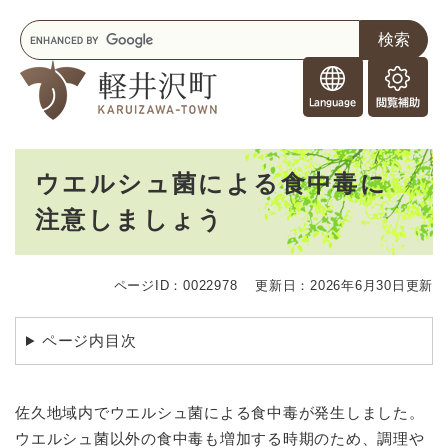
ペ
メニューを飛ばして本文へ
キ
ー
ー
ジ
F
ワ
の
o
ー
先
閲
r
ド
頭
覧
F
検
で
補
o
索
す
助
本
r
。
ウエルシュ菌による食中毒に
文
e
注意しましょう
i
g
n
e
ページID：0022978
更新日：2026年6月30日更新
r
s
ページ内目次
佐久地域内でウエルシュ菌による食中毒が発生しました。
ウエルシュ菌以外の食中毒も増加する時期のため、調理や