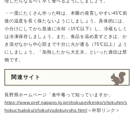
理したらなるべく早く食べるようにしましょう。
・一度にたくさん作った時は、本菌の発育しやすい45℃前
後の温度を長く保たないようにしましょう。具体的には、
小分けにしてから急速に冷却（15℃以下）し、冷蔵もしく
は冷凍保存しましょう。また、食品を温め直すときは、か
き混ぜながら中心部まで十分に火が通る（75℃以上）よう
にしましょう。「加熱したから大丈夫」といった過信は禁
物です。
関連サイト
長野県ホームページ「食中毒って知っていますか」
https://www.pref.nagano.lg.jp/shokusei/kenko/shokuhin/s
hokuchudoku/shokutyudokujyoho.html
＜外部リンク＞