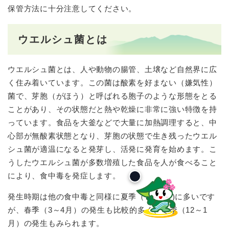
保管方法に十分注意してください。
ウエルシュ菌とは
ウエルシュ菌とは、人や動物の腸管、土壌など自然界に広
く住み着いています。この菌は酸素を好まない（嫌気性）
菌で、芽胞（がほう）と呼ばれる胞子のような形態をとる
ことがあり、その状態だと熱や乾燥に非常に強い特徴を持
っています。食品を大釜などで大量に加熱調理すると、中
心部が無酸素状態となり、芽胞の状態で生き残ったウエル
シュ菌が適温になると発芽し、活発に発育を始めます。こ
うしたウエルシュ菌が多数増殖した食品を人が食べること
により、食中毒を発症します。
発生時期は他の食中毒と同様に夏季（7～9 月)に多いです
が、春季（3～4月）の発生も比較的多く、冬季（12～1
月）の発生もみられます。