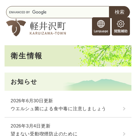
ペ
メニューを飛ばして本文へ
キ
ー
ー
ジ
F
ワ
の
o
ー
先
閲
r
ド
頭
覧
F
検
で
補
o
索
す
助
本
r
。
衛生情報
文
e
i
g
n
お知らせ
e
r
s
2026年6月30日更新
ウエルシュ菌による食中毒に注意しましょう
2026年3月4日更新
望まない受動喫煙防止のために