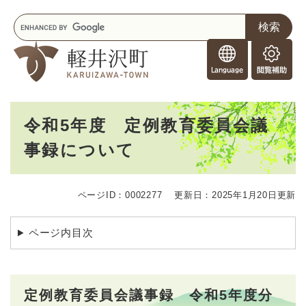
ペ
メニューを飛ばして本文へ
キ
ー
ー
ジ
F
ワ
の
o
ー
先
閲
r
ド
頭
覧
F
検
で
補
o
索
す
助
本
r
。
令和5年度 定例教育委員会議
文
e
事録について
i
g
n
e
ページID：0002277
更新日：2025年1月20日更新
r
s
ページ内目次
定例教育委員会議事録 令和5年度分