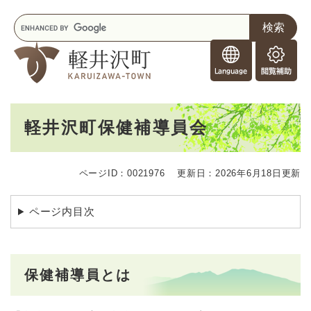
ペ
メニューを飛ばして本文へ
キ
ー
ー
ジ
F
ワ
の
o
ー
先
閲
r
ド
頭
覧
F
検
で
補
o
索
す
助
本
r
。
軽井沢町保健補導員会
文
e
i
g
ページID：0021976
更新日：2026年6月18日更新
n
e
r
ページ内目次
s
保健補導員とは