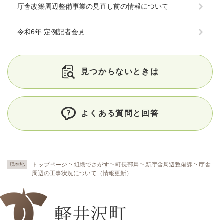
庁舎改築周辺整備事業の見直し前の情報について
令和6年 定例記者会見
見つからないときは
よくある質問と回答
トップページ
>
組織でさがす
>
町長部局
>
新庁舎周辺整備課
>
庁舎
現在地
周辺の工事状況について（情報更新）