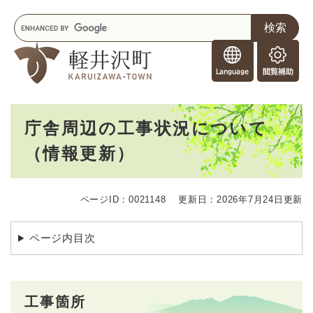
ペ
メニューを飛ばして本文へ
キ
ー
ー
ジ
F
ワ
の
o
ー
先
閲
r
ド
頭
覧
F
検
で
補
o
索
す
助
本
r
。
庁舎周辺の工事状況について
文
e
（情報更新）
i
g
n
e
ページID：0021148
更新日：2026年7月24日更新
r
s
ページ内目次
工事箇所