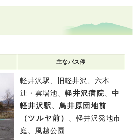
主なバス停
軽井沢駅、旧軽井沢、六本
辻・雲場池、
軽井沢病院
、
中
軽井沢駅
、
鳥井原団地前
（ツルヤ前）
、軽井沢発地市
庭、風越公園