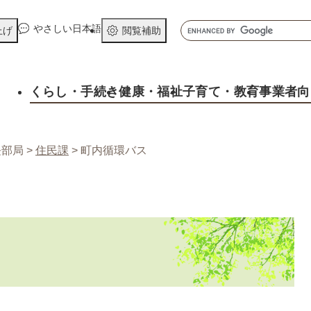
メニューを飛ばして本文へ
キ
やさしい日本語
上げ
閲覧補助
ー
ワ
ー
くらし
・手続き
健康
・福祉
子育て
・教育
事業者向
ド
検
索
長部局
>
住民課
>
町内循環バス