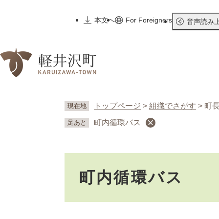
ペ
ー
本文へ
For Foreigners
音声読み
ジ
の
先
頭
で
す
。
トップページ
>
組織でさがす
>
町
現在地
町内循環バス
足あと
本
町内循環バス
文