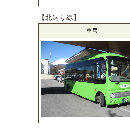
【北廻り線】
車両