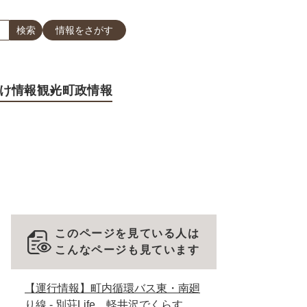
情報をさがす
け情報
観光
町政情報
このページを見ている人は
こんなページも見ています
【運行情報】町内循環バス東・南廻
り線 - 別荘Life 軽井沢でくらす