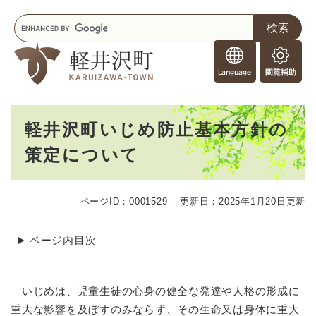
ペ
メニューを飛ばして本文へ
キ
ー
ー
ジ
F
ワ
の
o
ー
先
閲
r
ド
頭
覧
F
検
で
補
o
索
す
助
本
r
。
軽井沢町いじめ防止基本方針の
文
e
策定について
i
g
n
e
ページID：0001529
更新日：2025年1月20日更新
r
s
ページ内目次
いじめは、児童生徒の心身の健全な発達や人格の形成に
重大な影響を及ぼすのみならず、その生命又は身体に重大