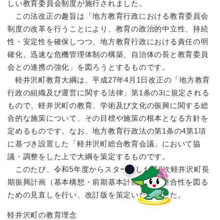
しい教育委員会制度が施行されました。
この法改正の趣旨は「地方教育行政における教育委員会
制度の改革を行うことにより、教育の政治的中立性、持続
性・安定性を確保しつつ、地方教育行政における責任の明
確化、迅速な危機管理体制の構築、自治体の長と教育委員
会との連携の強化」を図ろうとするものです。
軽井沢町教育大綱は、平成27年4月1日改正の「地方教育
行政の組織及び運営に関する法律」第1条の3に規定される
もので、軽井沢町の教育、学術及び文化の振興に関する総
合的な施策について、その目標や施策の根本となる方針を
定めるものです。なお、地方教育行政法の第1条の4第1項
に基づき設置した「軽井沢町総合教育会議」において協
議・調整をした上で大綱を策定するものです。
このたび、令和5年度からスタートした第6次軽井沢町長
期振興計画（基本構想・前期基本計画）との整合性を図る
ための見直しを行い、改訂版を策定いたしました。
軽井沢町の教育理念