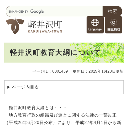
ペ
メニューを飛ばして本文へ
キ
ー
ー
ジ
F
ワ
の
o
ー
先
閲
r
ド
頭
覧
F
検
で
補
o
索
す
助
本
r
。
軽井沢町教育大綱について
文
e
i
g
ページID：0001459
更新日：2025年1月20日更新
n
e
r
ページ内目次
s
軽井沢町教育大綱とは・・・
地方教育行政の組織及び運営に関する法律の一部改正
（平成26年6月20日公布）により、平成27年4月1日から新