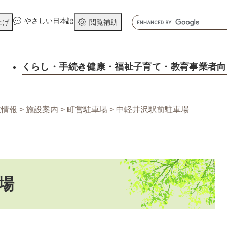
メニューを飛ばして本文へ
キ
やさしい日本語
上げ
閲覧補助
ー
ワ
ー
くらし
・手続き
健康
・福祉
子育て
・教育
事業者向
ド
検
索
政情報
>
施設案内
>
町営駐車場
>
中軽井沢駅前駐車場
場