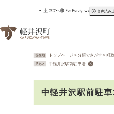
ペ
ー
本文へ
For Foreigners
音声読み
ジ
の
先
頭
で
す
。
トップページ
>
分類でさがす
>
町
現在地
中軽井沢駅前駐車場
足あと
本
中軽井沢駅前駐車
文