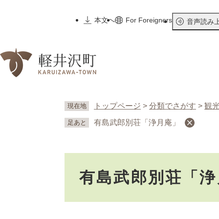
ペ
ー
本文へ
For Foreigners
音声読み
ジ
の
先
頭
で
す
。
トップページ
>
分類でさがす
>
観
現在地
有島武郎別荘「浄月庵」
足あと
本
有島武郎別荘「浄
文