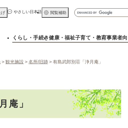
メニューを飛ばして本文へ
キ
やさしい日本語
上げ
閲覧補助
ー
ワ
ー
くらし
・手続き
健康
・福祉
子育て
・教育
事業者向
ド
検
索
光
>
観光施設
>
名所/旧跡
>
有島武郎別荘「浄月庵」
月庵」