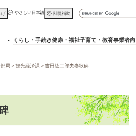
メニューを飛ばして本文へ
キ
やさしい日本語
上げ
閲覧補助
ー
ワ
ー
くらし
・手続き
健康
・福祉
子育て
・教育
事業者向
ド
検
索
長部局
>
観光経済課
>
吉田紘二郎夫妻歌碑
碑