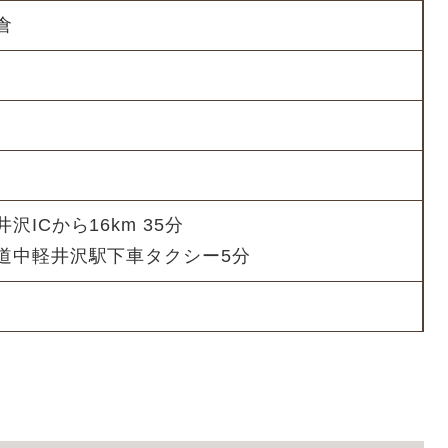
倉
ICから16km 35分
道中軽井沢駅下車タクシー5分