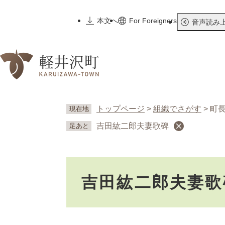
ペ
ー
本文へ
For Foreigners
音声読み
ジ
の
先
頭
で
す
。
トップページ
>
組織でさがす
>
町
現在地
吉田紘二郎夫妻歌碑
足あと
本
吉田紘二郎夫妻歌
文