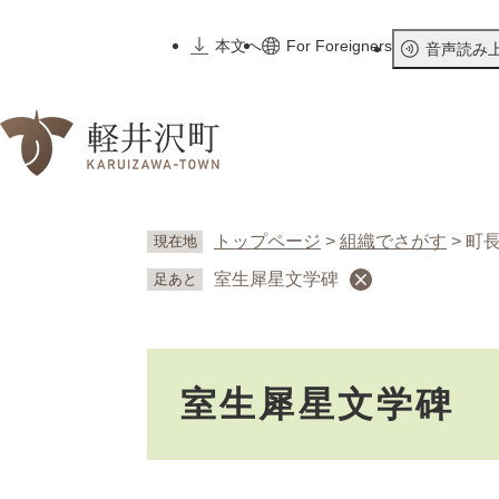
ペ
ー
本文へ
For Foreigners
音声読み
ジ
の
先
頭
で
す
。
トップページ
>
組織でさがす
>
町
現在地
室生犀星文学碑
足あと
本
室生犀星文学碑
文