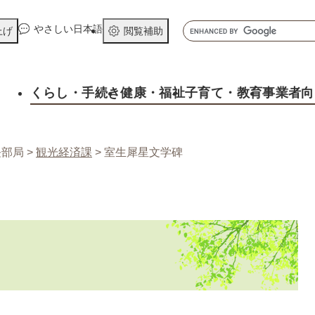
メニューを飛ばして本文へ
キ
やさしい日本語
上げ
閲覧補助
ー
ワ
ー
くらし
・手続き
健康
・福祉
子育て
・教育
事業者向
ド
検
索
長部局
>
観光経済課
>
室生犀星文学碑