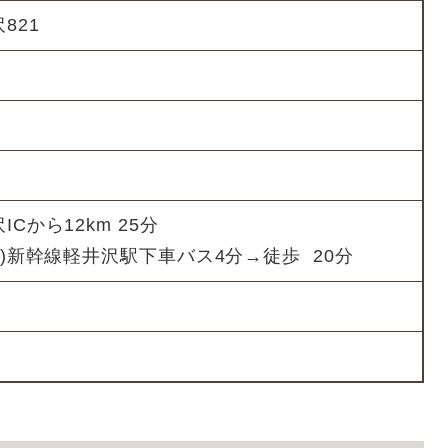
821
Cから12km 25分
野)新幹線軽井沢駅下車バス4分→徒歩 20分