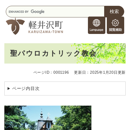
ペ
メニューを飛ばして本文へ
キ
ー
ー
ジ
F
ワ
の
o
ー
先
閲
r
ド
頭
覧
F
検
で
補
o
索
す
助
本
r
。
聖パウロカトリック教会
文
e
i
g
ページID：0001196
更新日：2025年1月20日更新
n
e
r
ページ内目次
s