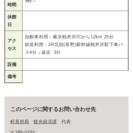
9時～
時間
休館
日
自動車利用：碓氷軽井沢ICから12km 25分
アク
鉄道利用：JR北陸(長野)新幹線軽井沢駅下車バ
セス
ス4分→徒歩 3分
設備
備考
このページに関するお問い合わせ先
町長部局
観光経済課
代表
〒389-0192