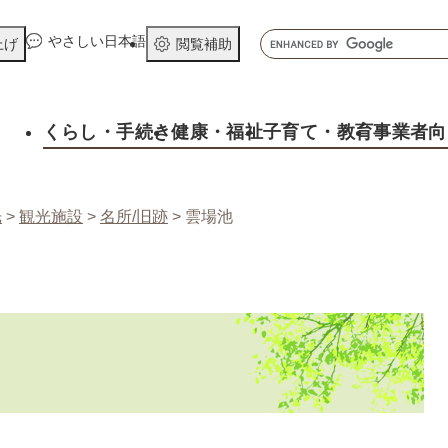
メニューを飛ばして本文へ
キ
やさしい日本語
上げ
閲覧補助
ー
ワ
ー
くらし
・手続き
健康
・福祉
子育て
・教育
事業者向
ド
検
索
光
>
観光施設
>
名所/旧跡
>
雲場池