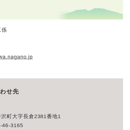
工係
wa.nagano.jp
わせ先
沢町大字長倉2381番地1
-46-3165