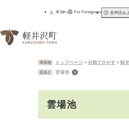
ペ
ー
本文へ
For Foreigners
音声読み
ジ
の
先
頭
で
す
。
トップページ
>
分類でさがす
>
観
現在地
雲場池
足あと
本
雲場池
文