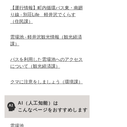
【運行情報】町内循環バス東・南廻
り線 - 別荘Life 軽井沢でくらす
（住民課）
雲場池 - 軽井沢観光情報（観光経済
課）
バスを利用した雲場池へのアクセス
について（観光経済課）
クマに注意をしましょう（環境課）
AI（人工知能）は
こんなページをおすすめします
雲場池