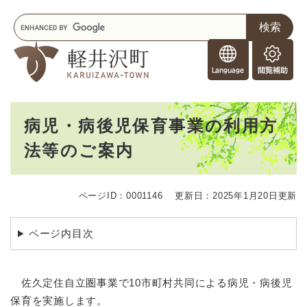
ペ
メニューを飛ばして本文へ
キ
ー
ー
ジ
F
ワ
の
o
ー
先
閲
r
ド
頭
覧
F
検
で
補
o
索
す
助
本
r
。
病児・病後児保育事業の利用方
文
e
法等のご案内
i
g
n
e
ページID：0001146
更新日：2025年1月20日更新
r
s
ページ内目次
佐久定住自立圏事業で10市町村共同による病児・病後児
保育を実施します。