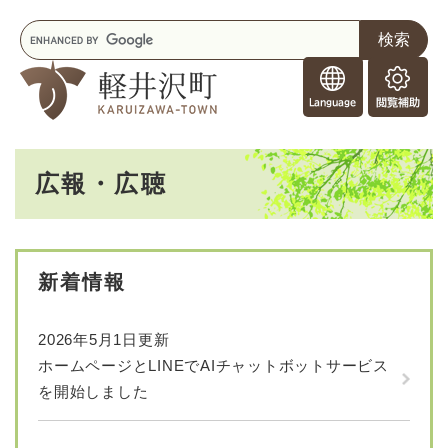
ペ
メニューを飛ばして本文へ
キ
ー
ー
ジ
F
ワ
の
o
ー
先
閲
r
ド
頭
覧
F
検
で
補
o
索
す
助
本
r
。
広報・広聴
文
e
i
g
n
e
新着情報
r
s
2026年5月1日更新
ホームページとLINEでAIチャットボットサービス
を開始しました