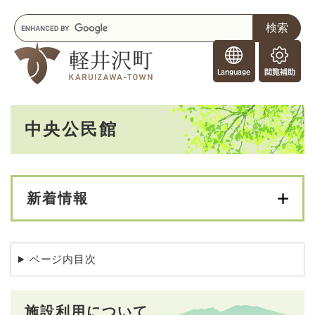
ペ
メニューを飛ばして本文へ
キ
ー
ー
ジ
F
ワ
の
o
ー
先
閲
r
ド
頭
覧
F
検
で
補
o
索
す
助
本
r
。
中央公民館
文
e
i
g
n
e
新着情報
r
s
ページ内目次
施設利用について